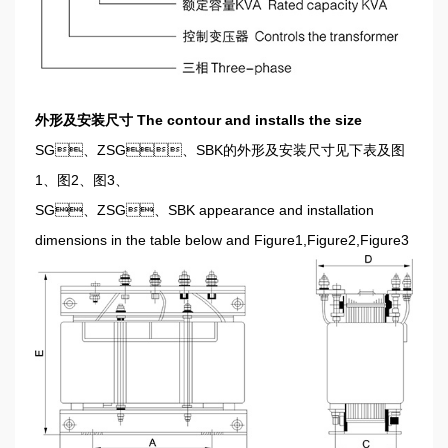
外形及安装尺寸 The contour and installs the size
SG、ZSG、SBK的外形及安装尺寸见下表及图
1、图2、图3、
SG、ZSG、SBK appearance and installation
dimensions in the table below and Figure1,Figure2,Figure3